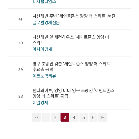
디지털타임스
낙산해변 주변 ‘세인트존스 양양 더 스위트’ 눈길
41
글로벌경제신문
낙산해변 앞 세컨하우스 ‘세인트존스 양양 더
스위트’
40
아시아경제
영구 조망권 갖춘 ‘세인트존스 양양 더 스위트’
수요층 공략
39
이코노믹리뷰
펜타와이투, 양양 바다 영구 조망권 '세인트존스
양양 더 스위트' 공급
38
매일경제
1
2
3
4
5
6