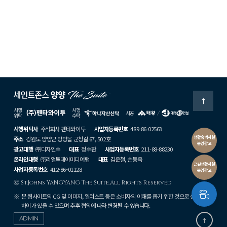
시행
시행
시공
위탁
수탁
시행위탁사
주식회사 펜타와이투
사업자등록번호
489-86-02563
생활숙박시설
주소
강원도 양양군 양양읍 군청길 67, 502호
분양광고
광고대행
㈜디자인수
대표
정수환
사업자등록번호
211-88-88230
온라인대행
㈜리얼투데이미디어랩
대표
김운철, 손동욱
근린생활시설
사업자등록번호
412-86-01128
분양광고
ⓒ St.Johns YANGYANG The Suite.All Rights Reserved
본 웹사이트의 CG 및 이미지, 일러스트 등은 소비자의 이해를 돕기 위한 것으로 실제와
차이가 있을 수 있으며 추후 협의에 따라 변경될 수 있습니다.
ADMIN